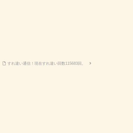
すれ違い通信！現在すれ違い回数115683回。