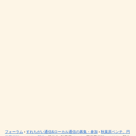
フォーラム
›
すれちがい通信&ローカル通信の募集・参加
›
秋葉原ベンチ、円