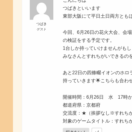
こんにちは
つばきといいます
東部大阪にて平日土日両方ともほ
つばき
ゲスト
今回、6月26日の花火大会、会
の検証をする予定です。
1台しか持っていけませんがも
みなさんとすれちがいできるのを
あと22日の四條畷イオンのホロ
持っていきます🌟こちらも合わせ
開催時間：6月26日 水 17時か
都道府県：京都府
交流度：★（挨拶なし※すれち
対象のゲームタイトル：すれちが