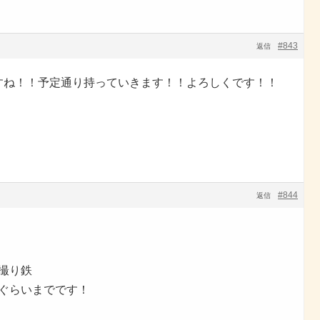
#843
返信
すね！！予定通り持っていきます！！よろしくです！！
#844
返信
で撮り鉄
0分ぐらいまでです！