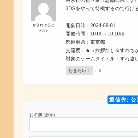
東京都の都立猿江恩賜公園です
3DSをやって待機するので行け
せきねはると
開催日時：2024-08-01
ゲスト
開催時間：10:00～10:10頃
都道府県：東京都
交流度：★（挨拶なし※すれち
対象のゲームタイトル：すれ違いM
行きたい！
0
返信先: 
お名前 (必須)