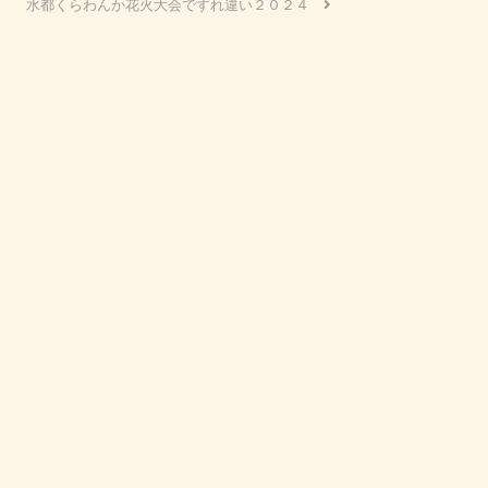
水都くらわんか花火大会ですれ違い２０２４