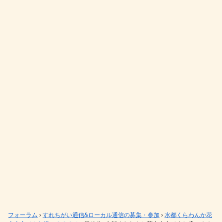
フォーラム
›
すれちがい通信&ローカル通信の募集・参加
›
水都くらわんか花