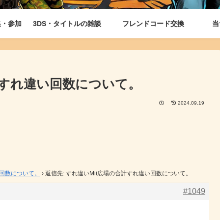
集・参加
3DS・タイトルの雑談
フレンドコード交換
当
合計すれ違い回数について。
2024.09.19
い回数について。
›
返信先: すれ違いMii広場の合計すれ違い回数について。
#1049