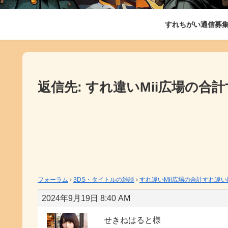
すれちがい通信募
返信先: すれ違いMii広場の
フォーラム
›
3DS・タイトルの雑談
›
すれ違いMii広場の合計すれ違
2024年9月19日 8:40 AM
せきねはると様