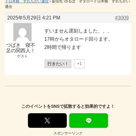
ド日本橋 すれちがい通信
›
返信先: ゆるぼ オタロード日本橋 すれちがい
通信
2025年5月29日 4:21 PM
#3009
すいません遅刻しました、、、
17時からオタロード回ります。
つばき 寝不
2時間で帰ります
足の関西人！
ゲスト
行きたい！
+1
このイベントをSNSで拡散すると効果的ですよ！
スポンサーリンク