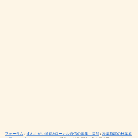
フォーラム
›
すれちがい通信&ローカル通信の募集・参加
›
秋葉原駅の秋葉原