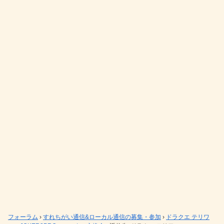
フォーラム
›
すれちがい通信&ローカル通信の募集・参加
›
ドラクエ テリワ