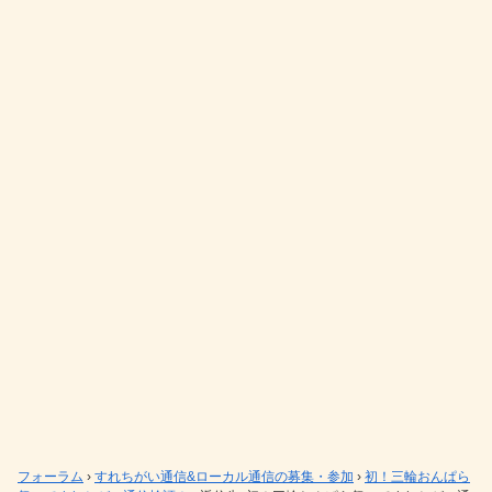
フォーラム
›
すれちがい通信&ローカル通信の募集・参加
›
初！三輪おんぱら