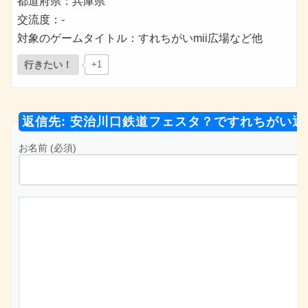
都道府県：兵庫県
交流度：-
対象のゲームタイトル：すれちがいmii広場など他
行きたい！
+1
返信先: 安治川口鉄道フェスタ？ですれちがい通
お名前 (必須)