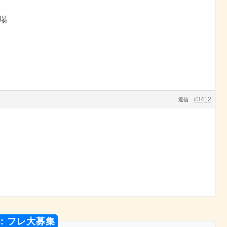
広場
#3412
返信
: フレ大募集